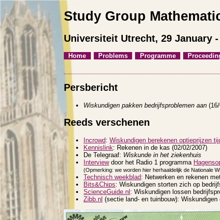
Study Group Mathematic
Universiteit Utrecht, 29 January 
Home
Problems
Programme
Proceedin
Persbericht
Wiskundigen pakken bedrijfsproblemen aan
(16/
Reeds verschenen
Incrowd
:
Wiskundigen berekenen optieprijzen t
Kennislink
: Rekenen in de kas (02/02/2007)
De Telegraaf:
Wiskunde in het ziekenhuis
Interview
door het Radio 1 programma
Hagenso
(Opmerking: we worden hier herhaaldelijk de Nationale 
Technisch weekblad
: Netwerken en rekenen met 
Bits&Chips
: Wiskundigen storten zich op bedrij
ScienceGuide.nl
: Wiskundigen lossen bedrijfsp
Zibb.nl
(sectie land- en tuinbouw): Wiskundigen