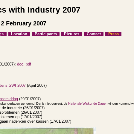
s with Industry 2007
- 2 February 2007
gs
Location
Participants
Pictures
Contact
Press
01/2007):
doc
,
pdf
ijdens SWI 2007
(April 2007)
pdemiddag
(29/01/2007)
Wiskundedagen genoemd. Dat is niet correct, de
Nationale Wiskunde Dagen
vinden komend wee
de industrie (26/01/2007)
fsproblemen (26/01/2007)
roblemen op (17/01/2007)
 gaan nadenken over kassen (17/01/2007)